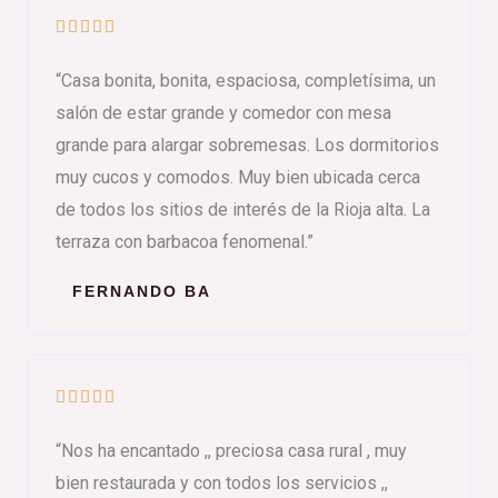
V





a
“Casa bonita, bonita, espaciosa, completísima, un
l
salón de estar grande y comedor con mesa
o
grande para alargar sobremesas. Los dormitorios
r
muy cucos y comodos. Muy bien ubicada cerca
a
d
de todos los sitios de interés de la Rioja alta. La
o
terraza con barbacoa fenomenal.”
c
FERNANDO BA
o
n
5
d
V





e
a
5
“Nos ha encantado ,, preciosa casa rural , muy
l
bien restaurada y con todos los servicios ,,
o