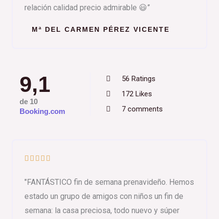
relación calidad precio admirable 😃”
r
a
Mª DEL CARMEN PÉREZ VICENTE
d
o
c
o
9,1
56 Ratings
n
172 Likes
5
de 10
7 comments
Booking.com
d
e
5
V





a
"FANTÁSTICO fin de semana prenavideño. Hemos
l
estado un grupo de amigos con niños un fin de
o
semana: la casa preciosa, todo nuevo y súper
r