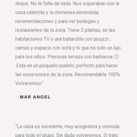
limpio. No le falta de nada. Nos esperaban con la
a
d
casa calentita y la chimenea encendida;
o
recomendaciones y para ver bodegas y
c
restaurantes de la zona. Tiene 3 plantas, en las
o
habitaciones TV y una buhardilla con jacuzzi ,
n
camas y espacio con sofá y tv que ha sido un lujo
5
para los niños. Preciosa terraza con barbacoa 🙂
d
.Esta en un pequeño pueblo, perfecto para hacer
e
las excursiones de la zona. Recomendable 100%.
5
Volveremos."
MAR ANGEL
“La casa es excelente, muy acogedora y comoda
para todo el grupo. Sin duda volveremos. El trato