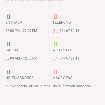
d
e
1
ENTRADA
TELÉFONO
0
18:00 PM - 22:00 PM
(34) 671 67 89 18
SALIDA
WHATSAPP
08:00 AM - 12:00 PM
(34) 671 67 89 18
NO FUMADORES
MASCOTAS
100% espacio libre de humos
No se admiten mascotas