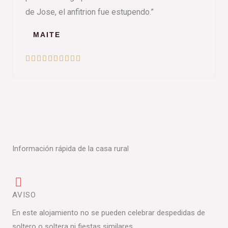
de Jose, el anfitrion fue estupendo.”
MAITE
V










a
l
o
r
a
d
Información rápida de la casa rural
o
c
o
AVISO
n
1
En este alojamiento no se pueden celebrar despedidas de
0
soltero o soltera ni fiestas similares.