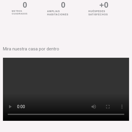
0
0
+
0
METROS
AMPLIAS
HUÉSPEDES
CUADRADOS
HABITACIONES
SATISFECHOS
Mira nuestra casa por dentro