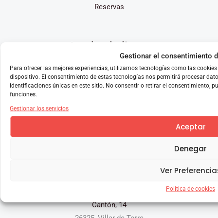
Reservas
Ayuda al cliente
Gestionar el consentimiento d
Para ofrecer las mejores experiencias, utilizamos tecnologías como las cookie
¿Alguna sugerencia?
dispositivo. El consentimiento de estas tecnologías nos permitirá procesar d
Aviso de privacidad
identificaciones únicas en este sitio. No consentir o retirar el consentimiento, 
funciones.
Opiniones
Gestionar los servicios
Política de cookies
Términos y condiciones
Aceptar
Denegar
Contacto
Ver Preferencia
Política de cookies
La Casa de Villar
Cantón, 14
26325, Villar de Torre