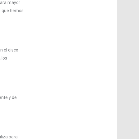
(para mayor
os que hemos
n el disco
 los
ente y de
iliza para