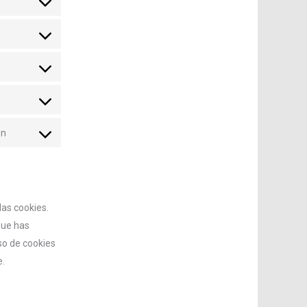
ón
as cookies.
que has
so de cookies
e.