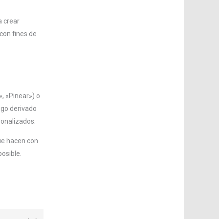
a crear
con fines de
, «Pinear») o
igo derivado
sonalizados.
que hacen con
osible.