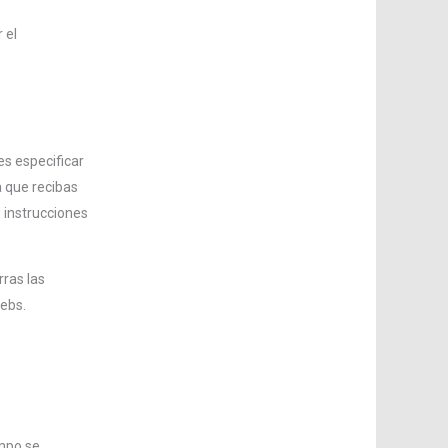
 el
es especificar
a que recibas
 instrucciones
rras las
webs.
empo se