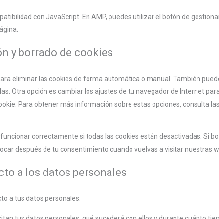
patibilidad con JavaScript. En AMP, puedes utilizar el botón de gestionar
página.
ón y borrado de cookies
 para eliminar las cookies de forma automática o manual. También pued
as. Otra opción es cambiar los ajustes de tu navegador de Internet par
okie. Para obtener más información sobre estas opciones, consulta las
uncionar correctamente si todas las cookies están desactivadas. Si bo
olocar después de tu consentimiento cuando vuelvas a visitar nuestras 
cto a los datos personales
to a tus datos personales:
itan tus datos personales, qué sucederá con ellos y durante cuánto ti